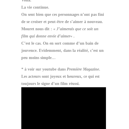
Voilà.
La vie continue.
On sent bien que ces personnages n’ont pas fini
de se croiser et peut-être de s’aimer à nouveau.
Mouret nous dit : «
J’aimerais que ce soit un
film qui donne envie d’aimer
« .
C’est le cas. On en sort comme d’un bain de
jouvence. Evidemment, dans la réalité, c’est un
peu moins simple…
* à voir sur youtube dans
Première Magazine
.
Les acteurs sont joyeux et heureux, ce qui est
toujours le signe d’un film réussi.