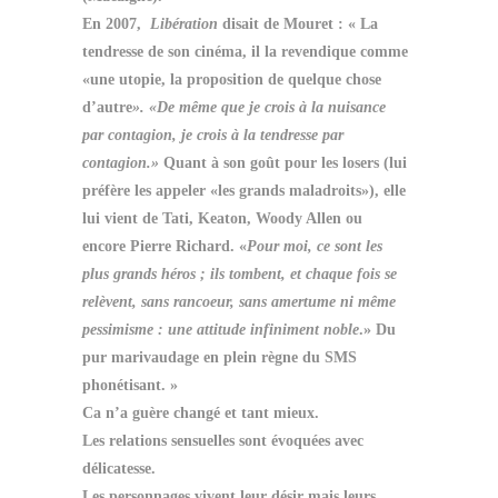
En 2007,
Libération
disait de Mouret : « La
tendresse de son cinéma, il la revendique comme
«une utopie, la proposition de quelque chose
d’autre
». «De même que je crois à la nuisance
par contagion, je crois à la tendresse par
contagion.»
Quant à son goût pour les losers (lui
préfère les appeler «les grands maladroits»), elle
lui vient de Tati, Keaton, Woody Allen ou
encore Pierre Richard. «
Pour moi, ce sont les
plus grands héros ; ils tombent, et chaque fois se
relèvent, sans rancoeur, sans amertume ni même
pessimisme : une attitude infiniment noble
.» Du
pur marivaudage en plein règne du SMS
phonétisant. »
Ca n’a guère changé et tant mieux.
Les relations sensuelles sont évoquées avec
délicatesse.
Les personnages vivent leur désir mais leurs