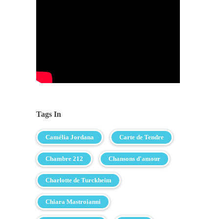
Tags In
Camélia Jordana
Carte de Tendre
Chambre 212
Chansons d'amour
Charlotte de Turckheim
Chiara Mastroianni