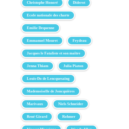
Christophe Honoré
Diderot
Ecole nationale des charte
Emilie Dequenne
Emmanuel Mouret
Feydeau
Jacques le Fataliste et son maître
Jenna Thiam
Julia Piaton
Louis-Do de Lencquesaing
Mademoiselle de Joncquières
Marivaux
Niels Schneider
René Girard
Rohmer