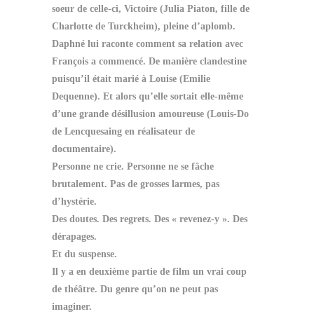
soeur de celle-ci, Victoire (Julia Piaton, fille de
Charlotte de Turckheim), pleine d’aplomb.
Daphné lui raconte comment sa relation avec
François a commencé. De manière clandestine
puisqu’il était marié à Louise (Emilie
Dequenne). Et alors qu’elle sortait elle-même
d’une grande désillusion amoureuse (Louis-Do
de Lencquesaing en réalisateur de
documentaire).
Personne ne crie. Personne ne se fâche
brutalement. Pas de grosses larmes, pas
d’hystérie.
Des doutes. Des regrets. Des « revenez-y ». Des
dérapages.
Et du suspense.
Il y a en deuxième partie de film un vrai coup
de théâtre. Du genre qu’on ne peut pas
imaginer.