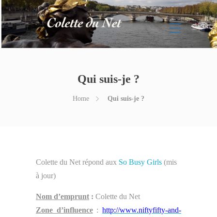
Qui suis-je ?
Home
Qui suis-je ?
Colette du Net répond aux
So Busy Girls
(mis
à jour)
Nom d’emprunt
:
Colette du Net
Zone d’influence
:
http://www.niftyfifty-and-