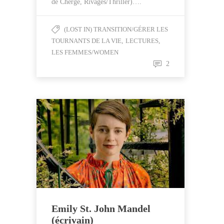
de Chergé, Rivages/Thriller)….
(LOST IN) TRANSITION/GÉRER LES
TOURNANTS DE LA VIE
,
LECTURES
,
LES FEMMES/WOMEN
2
Emily St. John Mandel
(écrivain)