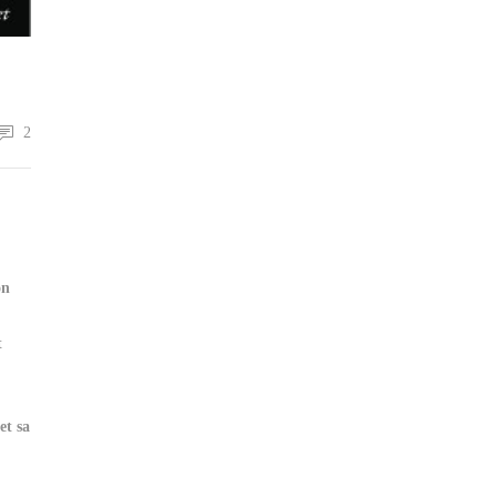
2
on
t
et sa