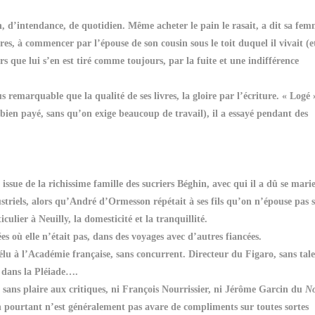
n, d’intendance, de quotidien. Même acheter le pain le rasait, a dit sa fem
s, à commencer par l’épouse de son cousin sous le toit duquel il vivait (e
rs que lui s’en est tiré comme toujours, par la fuite et une indifférence
 remarquable que la qualité de ses livres, la gloire par l’écriture. « Logé 
bien payé, sans qu’on exige beaucoup de travail), il a essayé pendant des
ssue de la richissime famille des sucriers Béghin, avec qui il a dû se mari
ndustriels, alors qu’André d’Ormesson répétait à ses fils qu’on n’épouse pas s
culier à Neuilly, la domesticité et la tranquillité.
ées où elle n’était pas, dans des voyages avec d’autres fiancées.
élu à l’Académie française, sans concurrent. Directeur du Figaro, sans tal
 dans la Pléiade….
s, sans plaire aux critiques, ni François Nourrissier, ni Jérôme Garcin du
No
n pourtant n’est généralement pas avare de compliments sur toutes sortes