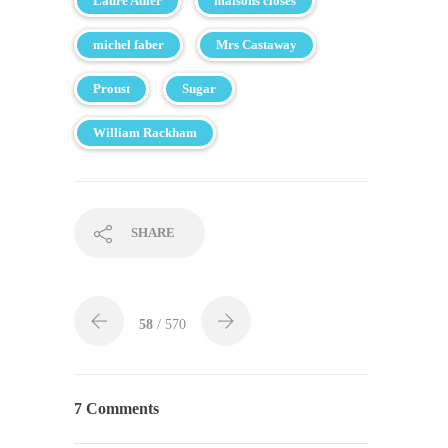
Laure Adler
maisons closes
michel faber
Mrs Castaway
Proust
Sugar
William Rackham
SHARE
58
/ 570
7 Comments