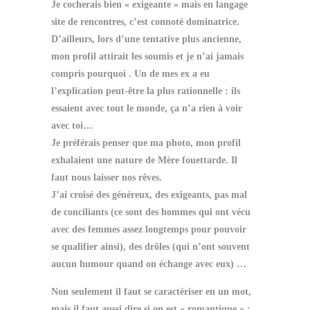
Je cocherais bien « exigeante » mais en langage
site de rencontres, c’est connoté dominatrice.
D’ailleurs, lors d’une tentative plus ancienne,
mon profil attirait les soumis et je n’ai jamais
compris pourquoi . Un de mes ex a eu
l’explication peut-être la plus rationnelle : ils
essaient avec tout le monde, ça n’a rien à voir
avec toi…
Je préférais penser que ma photo, mon profil
exhalaient une nature de Mère fouettarde. Il
faut nous laisser nos rêves.
J’ai croisé des généreux, des exigeants, pas mal
de conciliants (ce sont des hommes qui ont vécu
avec des femmes assez longtemps pour pouvoir
se qualifier ainsi), des drôles (qui n’ont souvent
aucun humour quand on échange avec eux) …
Non seulement il faut se caractériser en un mot,
mais il faut aussi dire si on est « romantique » :