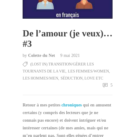
De l’amour (je veux)…
#3
by
Colette du Net
9 mai 2021
(LOST IN) TRANSITION/GÉRER LES
TOURNANTS DE LA VIE
,
LES FEMMES/WOMEN
,
LES HOMMES/MEN
,
SÉDUCTION, LOVE ETC
5
Retour à mes petites
chroniques
qui en amusent
certains (y compris des lecteurs que je ne
connais pas encore) et doivent intriguer et/ou
intéresser certaines (de mes amies, mais qui ne
m’en parlent pas. Sont-elles gênées d’entrer