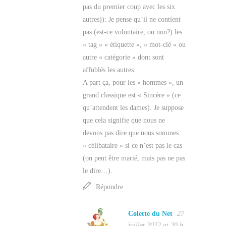
pas du premier coup avec les six
autres)): Je pense qu’il ne contient
pas (est-ce volontaire, ou non?) les
« tag » « étiquette », « mot-clé » ou
autre « catégorie » dont sont
affublés les autres.
A part ça, pour les « hommes », un
grand classique est « Sincère » (ce
qu’attendent les dames). Je suppose
que cela signifie que nous ne
devons pas dire que nous sommes
« célibataire » si ce n’est pas le cas
(on peut être marié, mais pas ne pas
le dire…).
Répondre
Colette du Net
27
juillet 2022 at 20 h