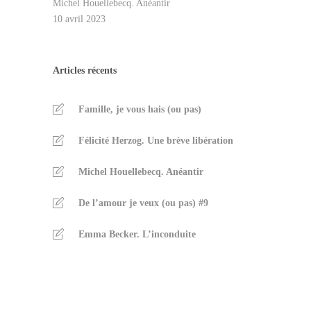
Michel Houellebecq. Anéantir
10 avril 2023
Articles récents
Famille, je vous hais (ou pas)
Félicité Herzog. Une brève libération
Michel Houellebecq. Anéantir
De l’amour je veux (ou pas) #9
Emma Becker. L’inconduite