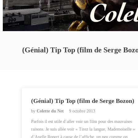
(Génial) Tip Top (film de Serge Boz
(Génial) Tip Top (film de Serge Bozon)
by
Colette du Net
9 octobre 2013
Parfois il est utile d’aller voir un film pour des mauvaises
raisons. Je suis allée voir « Tirez la langue, Mademoiselle »
d’Axelle Ropert à cause de l’affiche, un peu comme on…