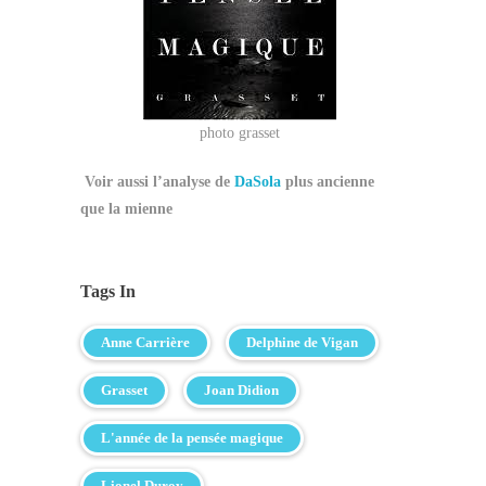
photo grasset
Voir aussi l’analyse de
DaSola
plus ancienne
que la mienne
Tags In
Anne Carrière
Delphine de Vigan
Grasset
Joan Didion
L'année de la pensée magique
Lionel Duroy