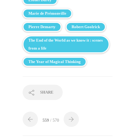
Marie de Prémonville
Pierre Demarty
Robert Goolrick
The End of the World as we know it : scenes
from a life
The Year of Magical Thinking
SHARE
559
/ 570