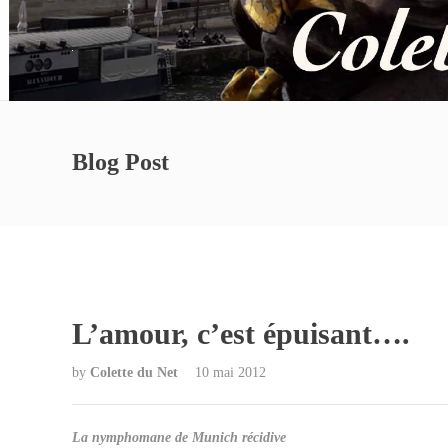
Blog Post
L’amour, c’est épuisant….
by
Colette du Net
10 mai 2012
La nymphomane de Munich récidive