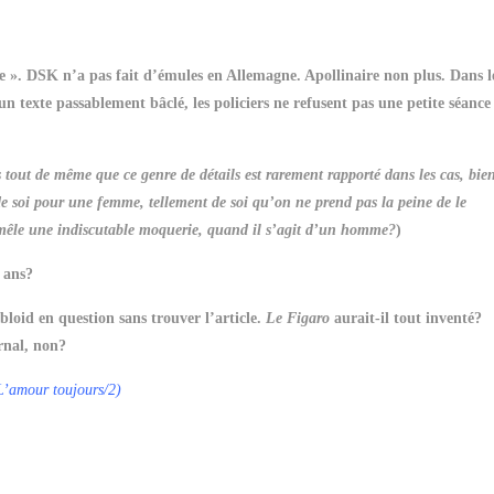
pe ». DSK n’a pas fait d’émules en Allemagne. Apollinaire non plus. Dans l
un texte passablement bâclé, les policiers ne refusent pas une petite séance
 tout de même que ce genre de détails est rarement rapporté dans les cas, bie
de soi pour une femme, tellement de soi qu’on ne prend pas la peine de le
e mêle une indiscutable moquerie, quand il s’agit d’un homme?
)
 ans?
abloid en question sans trouver l’article.
Le Figaro
aurait-il tout inventé?
rnal, non?
L’amour toujours/2)