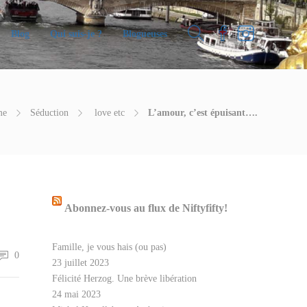
Blog
Qui suis-je ?
Blogueuses
me
Séduction
love etc
L’amour, c’est épuisant….
Abonnez-vous au flux de Niftyfifty!
Famille, je vous hais (ou pas)
0
23 juillet 2023
Félicité Herzog. Une brève libération
24 mai 2023