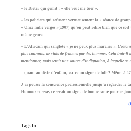
– le Dieter qui gémit : « elle veut me tuer ».
– les policiers qui refusent vertueusement la « séance de grou
« Onze mille verges »(1907) qu’on peut relire bien que ce soit 
même genre.
– L’Africain qui sanglote « je ne peux plus marcher ». (
Notons
plus courants, de viols de femmes par des hommes. Cela irait-il 
mentionner, mais serait une source d’indignation, à laquelle s
– quant au désir d’enfant, est-ce un signe de folie? Même à 47
J’ai poussé la conscience professionnelle jusqu’à regarder le t
Humour et sexe, ce serait un signe de bonne santé pour ce jou
(
Tags In