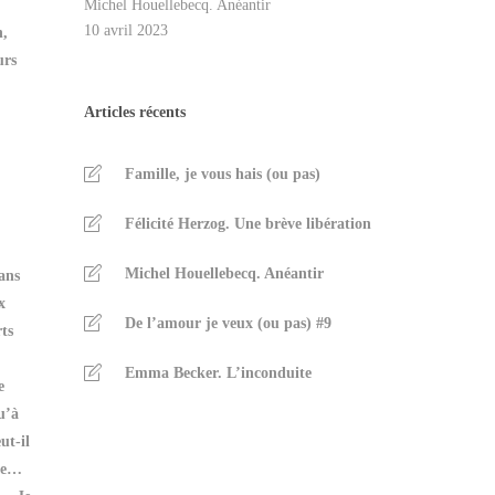
Michel Houellebecq. Anéantir
10 avril 2023
n,
urs
Articles récents
Famille, je vous hais (ou pas)
Félicité Herzog. Une brève libération
Michel Houellebecq. Anéantir
dans
x
De l’amour je veux (ou pas) #9
rts
Emma Becker. L’inconduite
e
u’à
ut-il
gue…