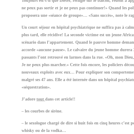
Toujours est-t-il que Dieter, réfugié sur le balcon, réussit à ap
ne peux pas sortir et je ne peux pas continuer!» Quand les po
proposera une «séance de groupe»… «Sans succès», note le rap
Un court séjour en hôpital psychiatrique ne suffira pas à cal
plus tard, elle récidive! La seconde victime est un jeune Afri
scénario dans l’appartement. Quand le pauvre homme demande 
accorde «aucune pause». Le calvaire du jeune homme durera 36 
passants l’ont retrouvé en larmes dans la rue. «Oh, mon Dieu, c’
Je ne peux plus marcher.» Cette fois encore, les policiers déco
nouveaux exploits avec eux… Pour expliquer son comportement,
malgré ses 47 ans. Elle a été internée dans un hôpital psychiat
«séquestration».
J’adore
tout
dans cet article!!
– les courbes de sirène.
– le sexologue chargé de dire si huit fois en cinq heures c’est 
whisky ou de la vodka…