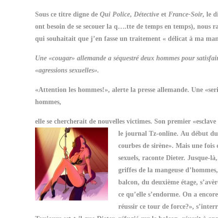
Sous ce titre digne de
Qui Police
,
Détective
et
France-Soir
, le 
ont besoin de se secouer la q….tte de temps en temps), nous rac
qui souhaitait que j’en fasse un traitement « délicat à ma mani
Une «cougar» allemande a séquestré deux hommes pour satisfaire
«agressions sexuelles».
«Attention les hommes!», alerte la presse allemande. Une «se
hommes,
elle se chercherait de nouvelles victimes. Son premier «esclave
le journal Tz-online.
Au début du 
courbes de sirène». Mais une fois 
sexuels, raconte Dieter. Jusque-là
griffes de la mangeuse d’hommes, q
balcon, du deuxième étage, s’avère
ce qu’elle s’endorme. On a encore
réussir ce tour de force?», s’inte