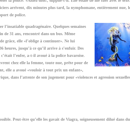
peler la police: «Aidez-moi!, supplie-t-il. Elle essaie de me tuer avec le sex
liciers arrivent, dix minutes plus tard, la nymphomane, entièrement nue, l
port de police.
mer l’insatiable quadragénaire.
Quelques semaines
cain de 31 ans, rencontré dans un bus. Même
grâce, elle «l’oblige à continuer». Ne lui
heures, jusqu’à ce qu’il arrive à s’enfuir. Des
était l’enfer, a-t-il avoué à la police bavaroise.
uvrent chez elle la femme, toute nue, prête pour de
 elle a avoué «vouloir à tout prix un enfant»,
rique, dans l’attente de son jugement pour «violences et agression sexuelles
possible. Peut-être qu’elle les gavait de Viagra, soigneusement dilué dans du