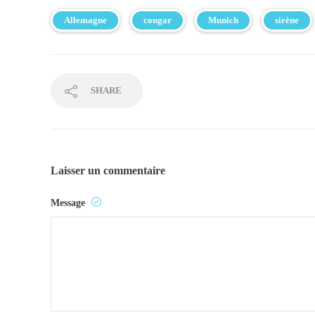
Allemagne
cougar
Munich
sirène
SHARE
Laisser un commentaire
Message