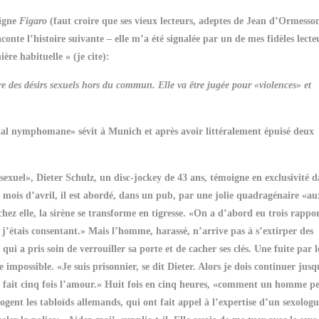
digne
Figaro
(faut croire que ses vieux lecteurs, adeptes de Jean d’Ormesso
onte l’histoire suivante – elle m’a été signalée par un de mes fidèles lecte
ère habituelle » (je cite):
 des désirs sexuels hors du commun. Elle va être jugée pour «violences» et
rial nymphomane» sévit à Munich et après avoir littéralement épuisé deux
 sexuel», Dieter Schulz, un disc-jockey de 43 ans, témoigne en exclusivité 
mois d’avril, il est abordé, dans un pub, par une jolie quadragénaire «au
chez elle, la sirène se transforme en tigresse. «On a d’abord eu trois rappo
, j’étais consentant.» Mais l’homme, harassé, n’arrive pas à s’extirper des
ui a pris soin de verrouiller sa porte et de cacher ses clés. Une fuite par l
 impossible. «Je suis prisonnier, se dit Dieter. Alors je dois continuer jusq
 fait cinq fois l’amour.» Huit fois en cinq heures, «comment un homme pe
rrogent les tabloïds allemands, qui ont fait appel à l’expertise d’un sexolo