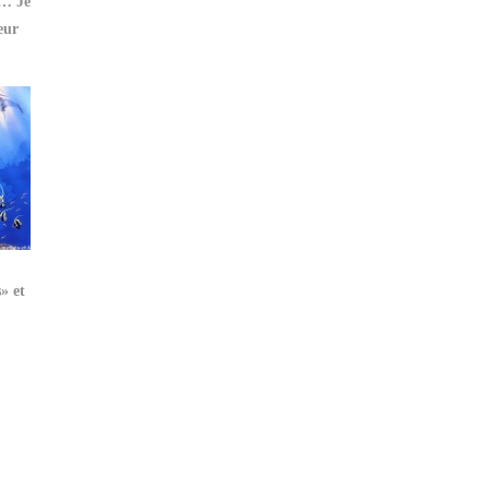
e… Je
eur
» et