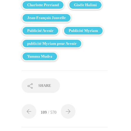
Charlotte Perriand
Gisèle Halimi
Jean-François Jonvelle
Publicité Avenir
Publicité Myriam
publicité Myriam pour Avenir
Yumma Mudra
SHARE
109
/ 570