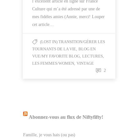
l’excellent article en ligne sur France
Culture qui m’a été adressé par une de
mes fidèles amies (Annie, merci! Louper
cet article…
(LOST IN) TRANSITION/GÉRER LES
TOURNANTS DE LA VIE
,
BLOG EN
VUE/MY FAVORITE BLOG
,
LECTURES
,
LES FEMMES/WOMEN
,
VINTAGE
2
Abonnez-vous au flux de Niftyfifty!
Famille, je vous hais (ou pas)