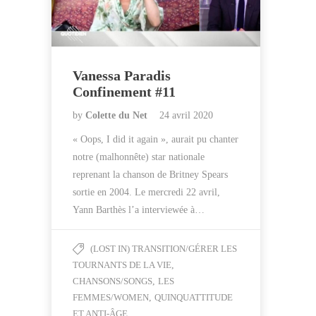
Vanessa Paradis
Confinement #11
by
Colette du Net
24 avril 2020
« Oops, I did it again », aurait pu chanter
notre (malhonnête) star nationale
reprenant la chanson de Britney Spears
sortie en 2004. Le mercredi 22 avril,
Yann Barthès l’a interviewée à…
(LOST IN) TRANSITION/GÉRER LES
TOURNANTS DE LA VIE
,
CHANSONS/SONGS
,
LES
FEMMES/WOMEN
,
QUINQUATTITUDE
ET ANTI-ÂGE