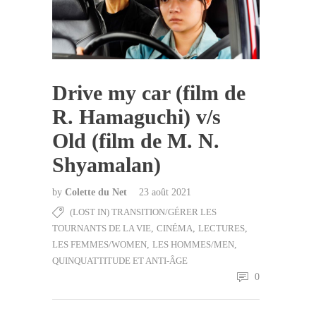
Drive my car (film de
R. Hamaguchi) v/s
Old (film de M. N.
Shyamalan)
by
Colette du Net
23 août 2021
(LOST IN) TRANSITION/GÉRER LES
TOURNANTS DE LA VIE
,
CINÉMA
,
LECTURES
,
LES FEMMES/WOMEN
,
LES HOMMES/MEN
,
QUINQUATTITUDE ET ANTI-ÂGE
0