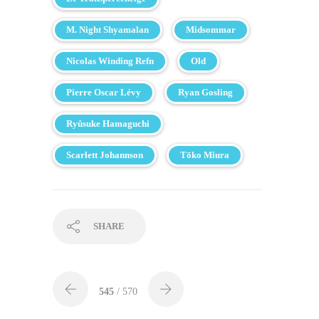
M. Night Shyamalan
Midsommar
Nicolas Winding Refn
Old
Pierre Oscar Lévy
Ryan Gosling
Ryûsuke Hamaguchi
Scarlett Johannson
Tōko Miura
SHARE
545
/ 570