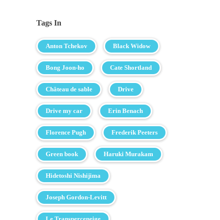
Tags In
Anton Tchekov
Black Widow
Bong Joon-ho
Cate Shortland
Château de sable
Drive
Drive my car
Erin Benach
Florence Pugh
Frederik Peeters
Green book
Haruki Murakam
Hidetoshi Nishijima
Joseph Gordon-Levitt
Le Transperceneige