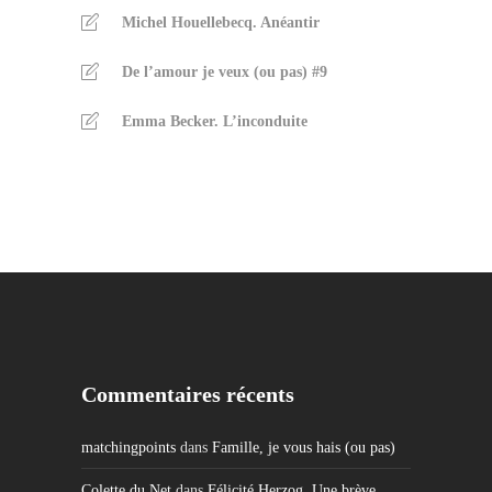
Michel Houellebecq. Anéantir
De l’amour je veux (ou pas) #9
Emma Becker. L’inconduite
Commentaires récents
matchingpoints
dans
Famille, je vous hais (ou pas)
Colette du Net
dans
Félicité Herzog. Une brève