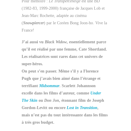
Pour mémoire :
Le Transperceneige
est une BD
(1982-83, 1999-2000) française de Jacques Lob et
Jean-Marc Rochette, adaptée au cinéma
(
Snowpiercer
) par le Coréen Bong Joon-ho. Vive la
France!
J’ai aussi vu
Black Widow
, essentiellement parce
qu’il est réalisé par une femme, Cate Shortland.
Les réalisatrices sont rares dans cet univers de
super-héros.
On peut s’en passer. Même s’il y a Florence
Pugh que j’avais bien aimé dans l’étrange et
terrifiant
Midsommar
. Scarlett Johannson
excelle dans les films d’auteur, comme
Under
The Skin
ou
Don Jon
, étonnant film de Joseph
Gordon-Levitt ou encore
Lost in Transition
,
mais n’est pas du tout intéressante dans les films
à très gros budget.