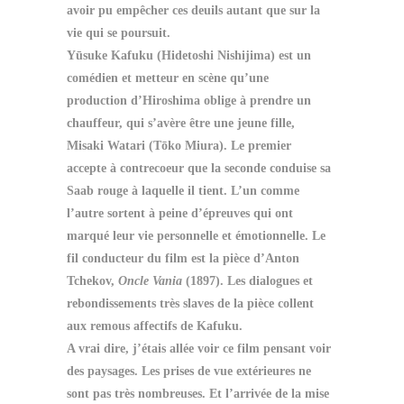
avoir pu empêcher ces deuils autant que sur la
vie qui se poursuit.
Yūsuke Kafuku (Hidetoshi Nishijima) est un
comédien et metteur en scène qu’une
production d’Hiroshima oblige à prendre un
chauffeur, qui s’avère être une jeune fille,
Misaki Watari (Tōko Miura).
Le premier
accepte à contrecoeur que la seconde conduise sa
Saab rouge à laquelle il tient. L’un comme
l’autre sortent à peine d’épreuves qui ont
marqué leur vie personnelle et émotionnelle. Le
fil conducteur du film est la pièce d’Anton
Tchekov,
Oncle Vania
(1897). Les dialogues et
rebondissements très slaves de la pièce collent
aux remous affectifs de Kafuku.
A vrai dire, j’étais allée voir ce film pensant voir
des paysages. Les prises de vue extérieures ne
sont pas très nombreuses. Et l’arrivée de la mise