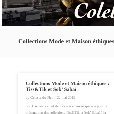
Collections Mode et Maison éthiques
Collections Mode et Maison éthiques :
Tiss&Tik et Sok’ Sabaï
by
Colette du Net
22 mai 2015
So Busy Girls a fait de moi son envoyée spéciale pour la
présentation des collections Tiss&Tik et Sok’ Sabaï à la