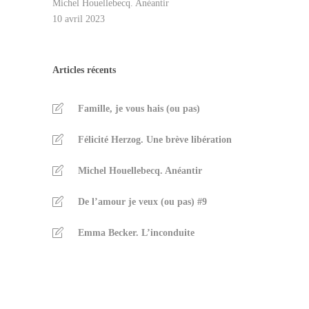
Michel Houellebecq. Anéantir
10 avril 2023
Articles récents
Famille, je vous hais (ou pas)
Félicité Herzog. Une brève libération
Michel Houellebecq. Anéantir
De l’amour je veux (ou pas) #9
Emma Becker. L’inconduite