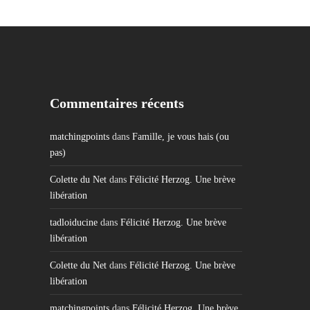
Commentaires récents
matchingpoints
dans
Famille, je vous hais (ou
pas)
Colette du Net
dans
Félicité Herzog. Une brève
libération
tadloiducine
dans
Félicité Herzog. Une brève
libération
Colette du Net
dans
Félicité Herzog. Une brève
libération
matchingpoints
dans
Félicité Herzog. Une brève