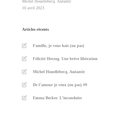
Michel Houellebecq. Anéantir
10 avril 2023
Articles récents
Famille, je vous hais (ou pas)
Félicité Herzog. Une brève libération
Michel Houellebecq. Anéantir
De l’amour je veux (ou pas) #9
Emma Becker. L’inconduite