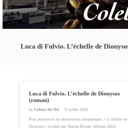
Luca di Fulvio. L’échelle de Dionys
Luca di Fulvio. L’échelle de Dionysos
(roman)
by
Colette du Net
31 juillet 2018
Pour poursuivre les découvertes romanesques, « L’échelle de
Dionysos » (traduit par Marina Boraso, éditions Albin