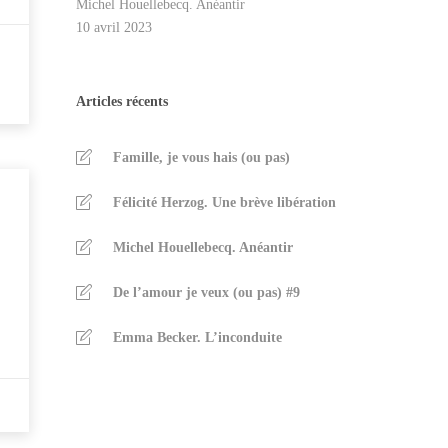
Michel Houellebecq. Anéantir
10 avril 2023
Articles récents
Famille, je vous hais (ou pas)
Félicité Herzog. Une brève libération
Michel Houellebecq. Anéantir
De l’amour je veux (ou pas) #9
Emma Becker. L’inconduite