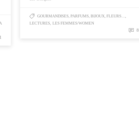
GOURMANDISES, PARFUMS, BIJOUX, FLEURS....
,
A
LECTURES
,
LES FEMMES/WOMEN
8
1