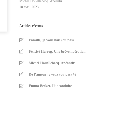
Michel Houellebecq. Anéantir
10 avril 2023
Articles récents
Famille, je vous hais (ou pas)
Félicité Herzog. Une brève libération
Michel Houellebecq. Anéantir
De l’amour je veux (ou pas) #9
Emma Becker. L’inconduite