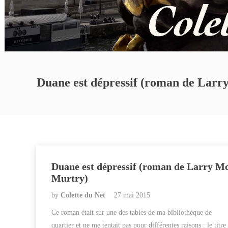
Duane est dépressif (roman de Lar
Duane est dépressif (roman de Larry M
Murtry)
by
Colette du Net
27 mai 2015
Ce roman était sur une des tables de ma bibliothèque de
quartier et ne me tentait pas pour différentes raisons : le titre