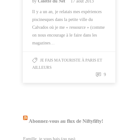
by
Colette du Net
17 août 2013
Il y a un an, je relatais mes expériences
piscinesques dans la petite ville du
Calvados où je me « ressource » (comme
on nous encourage à le faire dans les
magazines…
JE FAIS MA TOURISTE À PARIS ET
AILLEURS
9
Abonnez-vous au flux de Niftyfifty!
Famille, je vous hais (ou pas)